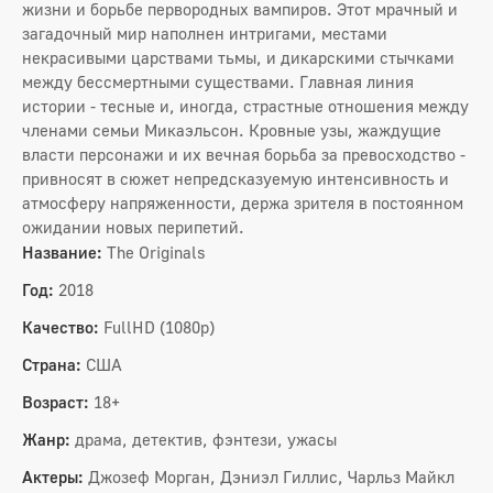
жизни и борьбе первородных вампиров. Этот мрачный и
загадочный мир наполнен интригами, местами
некрасивыми царствами тьмы, и дикарскими стычками
между бессмертными существами. Главная линия
истории - тесные и, иногда, страстные отношения между
членами семьи Микаэльсон. Кровные узы, жаждущие
власти персонажи и их вечная борьба за превосходство -
привносят в сюжет непредсказуемую интенсивность и
атмосферу напряженности, держа зрителя в постоянном
ожидании новых перипетий.
Название:
The Originals
Год:
2018
Качество:
FullHD (1080p)
Страна:
США
Возраст:
18+
Жанр:
драма, детектив, фэнтези, ужасы
Актеры:
Джозеф Морган, Дэниэл Гиллис, Чарльз Майкл