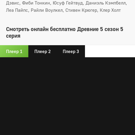
Дэвис, Фиби Тонкин, Юсуф Гейтвуд, Даниэль Кэмпбелл,
Леа Пайпс, Райли Воулкел, Стивен Крюгер, Клер Холт
Смотреть онлайн бесплатно Древние 5 сезон 5
серия
Плеер 1
Плеер 2
Плеер 3