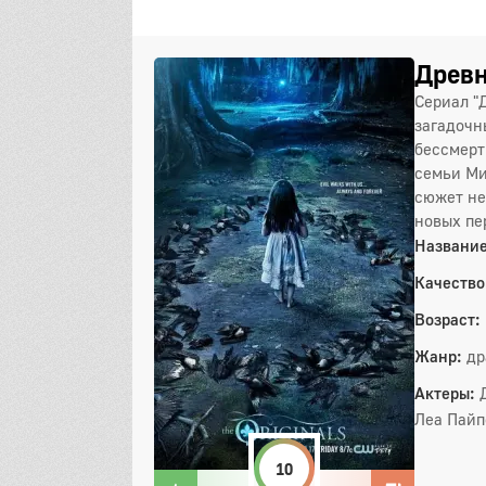
Древн
Сериал "
загадочн
бессмерт
семьи Ми
сюжет не
новых пе
Название
Качество
Возраст:
Жанр:
др
Актеры:
Леа Пайп
10