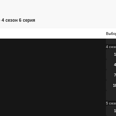
1
1
 4 сезон 6 серия
1
Выбо
4 сез
1
4
7
1
5 сез
1