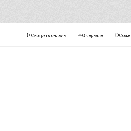
1 сез
1
Смотреть онлайн
О сериале
Сюже
4
7
1
1
1
1
2 сез
1