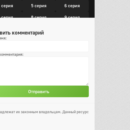
 серия
5 серия
6 серия
 серия
8 серия
9 серия
0 серия
11 серия
12 серия
вить комментарий
имя:
13 серия
 комментария:
Отправить
инадлежат их законным владельцам. Данный ресурс