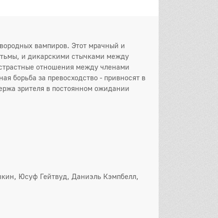
 серия
5 серия
6 серия
 серия
8 серия
9 серия
рвородных вампиров. Этот мрачный и
0 серия
11 серия
12 серия
 тьмы, и дикарскими стычками между
, страстные отношения между членами
3 серия
14 серия
15 серия
я борьба за превосходство - привносят в
ержа зрителя в постоянном ожидании
6 серия
17 серия
18 серия
9 серия
20 серия
21 серия
22 серия
он
 серия
2 серия
3 серия
 серия
5 серия
6 серия
нкин, Юсуф Гейтвуд, Даниэль Кэмпбелл,
 серия
8 серия
9 серия
0 серия
11 серия
12 серия