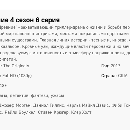
4
7
ие 4 сезон 6 серия
Древние" - захватывающий триллер-драма о жизни и борьбе пе
1
ый мир наполнен интригами, местами некрасивыми царствами
ными существами. Главная линия истории - тесные и, иногда
1
каэльсон. Кровные узы, жаждущие власти персонажи и их вечна
предсказуемую интенсивность и атмосферу напряженности, д
1
рипетий.
1
:
The Originals
Год:
2017
:
FullHD (1080p)
Страна:
США
3 сез
18+
1
ама, детектив, фэнтези, ужасы
4
Джозеф Морган, Дэниэл Гиллис, Чарльз Майкл Дэвис, Фиби То
с, Райли Воулкел, Стивен Крюгер, Клер Холт
7
1