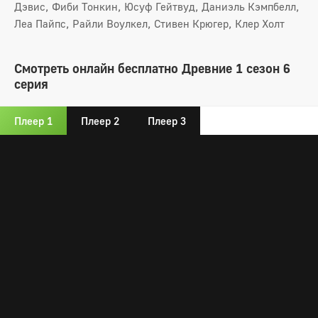
Дэвис, Фиби Тонкин, Юсуф Гейтвуд, Даниэль Кэмпбелл,
Леа Пайпс, Райли Воулкел, Стивен Крюгер, Клер Холт
Смотреть онлайн бесплатно Древние 1 сезон 6
серия
Плеер 1
Плеер 2
Плеер 3