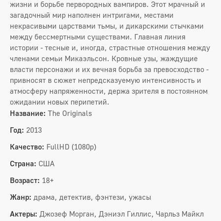
жизни и борьбе первородных вампиров. Этот мрачный и
загадочный мир наполнен интригами, местами
некрасивыми царствами тьмы, и дикарскими стычками
между бессмертными существами. Главная линия
истории - тесные и, иногда, страстные отношения между
членами семьи Микаэльсон. Кровные узы, жаждущие
власти персонажи и их вечная борьба за превосходство -
привносят в сюжет непредсказуемую интенсивность и
атмосферу напряженности, держа зрителя в постоянном
ожидании новых перипетий.
Название:
The Originals
Год:
2013
Качество:
FullHD (1080p)
Страна:
США
Возраст:
18+
Жанр:
драма, детектив, фэнтези, ужасы
Актеры:
Джозеф Морган, Дэниэл Гиллис, Чарльз Майкл