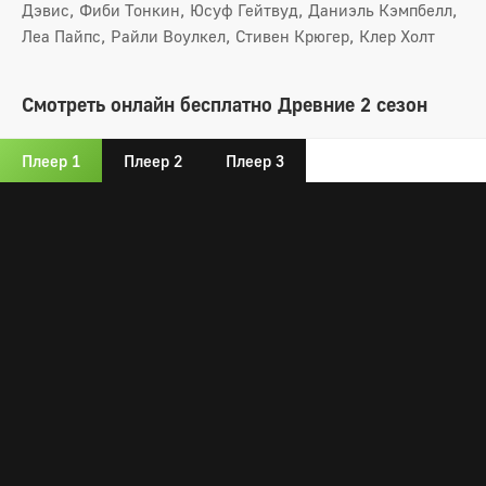
Дэвис, Фиби Тонкин, Юсуф Гейтвуд, Даниэль Кэмпбелл,
Леа Пайпс, Райли Воулкел, Стивен Крюгер, Клер Холт
Смотреть онлайн бесплатно Древние 2 сезон
Плеер 1
Плеер 2
Плеер 3