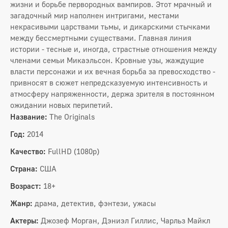
жизни и борьбе первородных вампиров. Этот мрачный и
загадочный мир наполнен интригами, местами
некрасивыми царствами тьмы, и дикарскими стычками
между бессмертными существами. Главная линия
истории - тесные и, иногда, страстные отношения между
членами семьи Микаэльсон. Кровные узы, жаждущие
власти персонажи и их вечная борьба за превосходство -
привносят в сюжет непредсказуемую интенсивность и
атмосферу напряженности, держа зрителя в постоянном
ожидании новых перипетий.
Название:
The Originals
Год:
2014
Качество:
FullHD (1080p)
Страна:
США
Возраст:
18+
Жанр:
драма, детектив, фэнтези, ужасы
Актеры:
Джозеф Морган, Дэниэл Гиллис, Чарльз Майкл