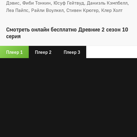
Дэвис, Фиби Тонкин, Юсуф Гейтвуд, Даниэль Кэмпбелл,
Леа Пайпс, Райли Воулкел, Стивен Крюгер, Клер Холт
Смотреть онлайн бесплатно Древние 2 сезон 10
серия
Плеер 1
Плеер 2
Плеер 3