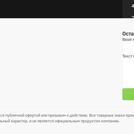
4
7
1
Оста
Ваше 
1
1
Текст
1
3 сез
1
4
ся публичной офертой или призывом к действию. Все товарные знаки пр
7
ьный характер, и не является официальным продуктом компании.
1