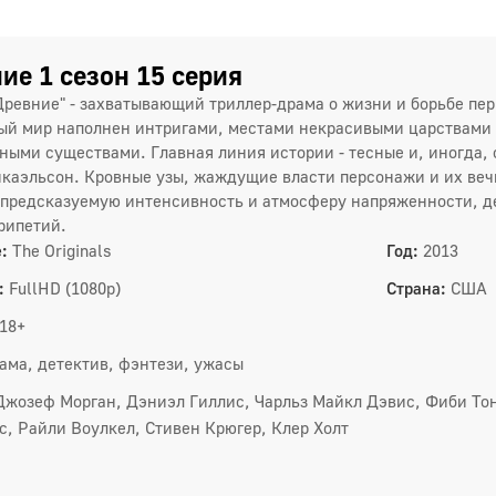
ие 1 сезон 15 серия
Древние" - захватывающий триллер-драма о жизни и борьбе пе
ый мир наполнен интригами, местами некрасивыми царствами
ными существами. Главная линия истории - тесные и, иногда
каэльсон. Кровные узы, жаждущие власти персонажи и их вечна
предсказуемую интенсивность и атмосферу напряженности, д
рипетий.
:
The Originals
Год:
2013
:
FullHD (1080p)
Страна:
США
18+
ама, детектив, фэнтези, ужасы
Джозеф Морган, Дэниэл Гиллис, Чарльз Майкл Дэвис, Фиби То
с, Райли Воулкел, Стивен Крюгер, Клер Холт