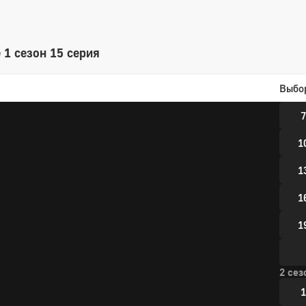
1 сез
 1 сезон 15 серия
1
Выбо
4
7
1
1
1
1
2 сез
1