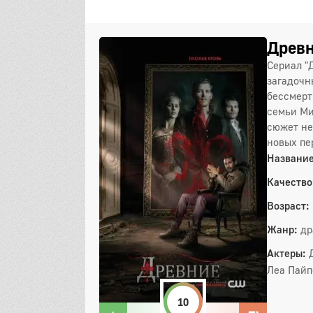
Древн
Сериал "
загадочн
бессмерт
семьи Ми
сюжет не
новых пе
Название
Качество
Возраст:
Жанр:
др
Актеры:
Леа Пайп
10