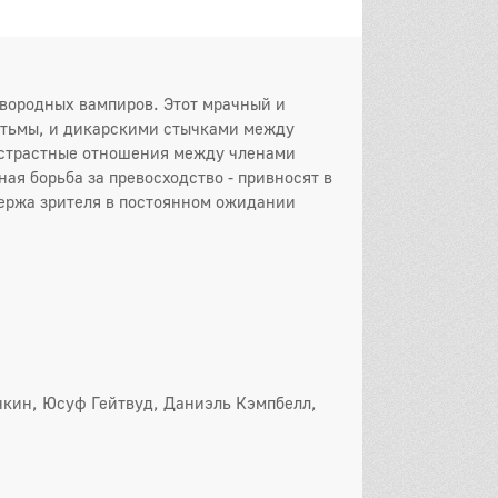
рвородных вампиров. Этот мрачный и
 тьмы, и дикарскими стычками между
, страстные отношения между членами
я борьба за превосходство - привносят в
ержа зрителя в постоянном ожидании
нкин, Юсуф Гейтвуд, Даниэль Кэмпбелл,