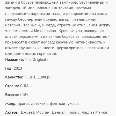
жизни и борьбе первородных вампиров. Этот мрачный и
загадочный мир наполнен интригами, местами
некрасивыми царствами тьмы, и дикарскими стычками
между бессмертными существами. Главная линия
истории - тесные и, иногда, страстные отношения между
членами семьи Микаэльсон. Кровные узы, жаждущие
власти персонажи и их вечная борьба за превосходство -
привносят в сюжет непредсказуемую интенсивность и
атмосферу напряженности, держа зрителя в постоянном
ожидании новых перипетий.
Название:
The Originals
Год:
2013
Качество:
FullHD (1080p)
Страна:
США
Возраст:
18+
Жанр:
драма, детектив, фэнтези, ужасы
Актеры:
Джозеф Морган, Дэниэл Гиллис, Чарльз Майкл