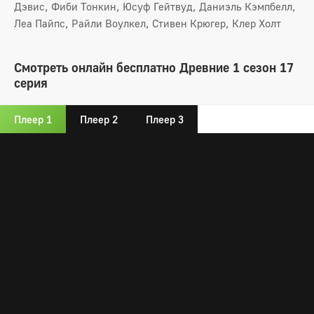
Дэвис, Фиби Тонкин, Юсуф Гейтвуд, Даниэль Кэмпбелл,
Леа Пайпс, Райли Воулкел, Стивен Крюгер, Клер Холт
Смотреть онлайн бесплатно Древние 1 сезон 17
серия
Плеер 1
Плеер 2
Плеер 3